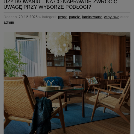
UŻYTKOWANIU – NA CO NAPRAWDĘ ZWRÓCIĆ
UWAGĘ PRZY WYBORZE PODŁOGI?
Dodano:
29-12-2025
w kategorii:
pergo
,
panele
,
laminowane
,
winylowe
autor:
admin