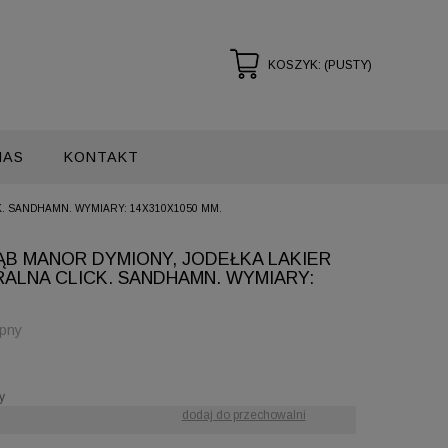
KOSZYK:
(PUSTY)
NAS
KONTAKT
K. SANDHAMN. WYMIARY: 14X310X1050 MM.
ĄB MANOR DYMIONY, JODEŁKA LAKIER
ALNA CLICK. SANDHAMN. WYMIARY:
ępny
y
dodaj do przechowalni