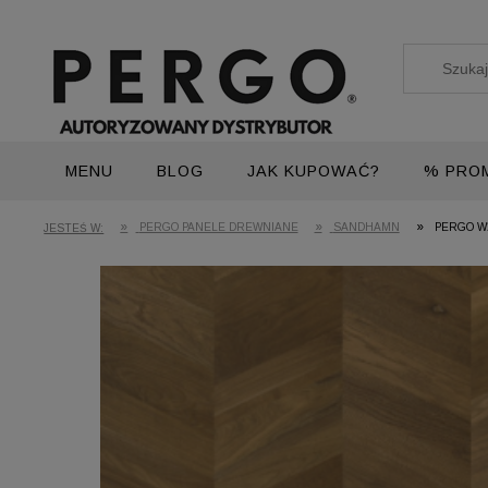
MENU
BLOG
JAK KUPOWAĆ?
% PRO
»
»
»
PERGO PANELE DREWNIANE
SANDHAMN
PERGO W
JESTEŚ W: