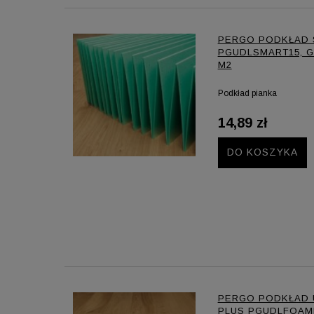
PERGO PODKŁAD 
PGUDLSMART15, GR
M2
Podkład pianka
14,89 zł
DO KOSZYKA
PERGO PODKŁAD 
PLUS PGUDLFOAMP