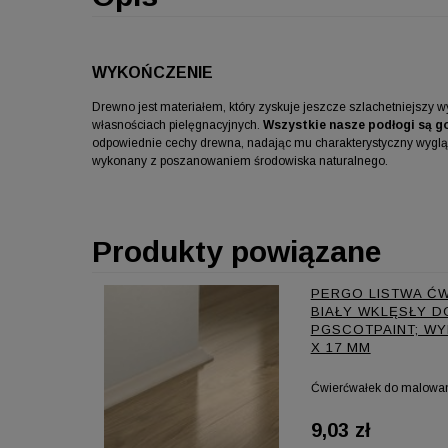
WYKOŃCZENIE
Drewno jest materiałem, który zyskuje jeszcze szlachetniejszy
własnościach pielęgnacyjnych.
Wszystkie nasze podłogi są g
odpowiednie cechy drewna, nadając mu charakterystyczny wygląd
wykonany z poszanowaniem środowiska naturalnego.
Produkty powiązane
PERGO LISTWA Ć
BIAŁY WKLĘSŁY D
PGSCOTPAINT; WYM
X 17 MM
Ćwierćwałek do malowa
9,03 zł