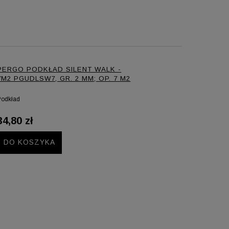
PERGO PODKŁAD SILENT WALK -
7M2 PGUDLSW7, GR. 2 MM; OP. 7 M2
Podkład
34,80 zł
DO KOSZYKA