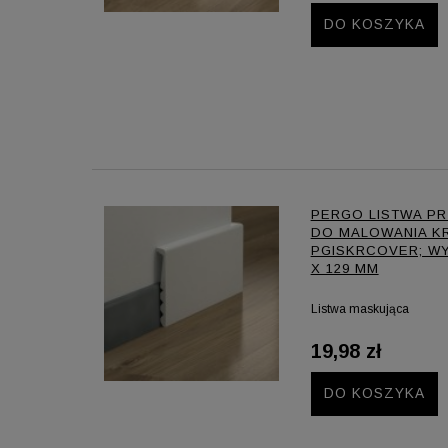
DO KOSZYKA
PERGO LISTWA P
DO MALOWANIA K
PGISKRCOVER; WYM
X 129 MM
Listwa maskująca
19,98 zł
DO KOSZYKA