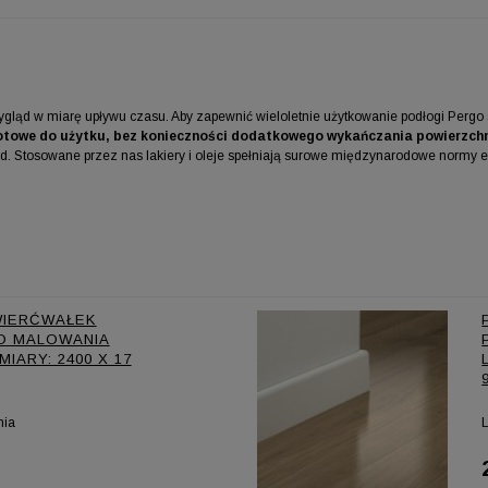
 wygląd w miarę upływu czasu. Aby zapewnić wieloletnie użytkowanie podłogi Pe
otowe do użytku, bez konieczności dodatkowego wykańczania powierzchn
. Stosowane przez nas lakiery i oleje spełniają surowe międzynarodowe normy em
WIERĆWAŁEK
O MALOWANIA
IARY: 2400 X 17
nia
L