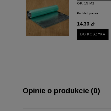
OP. 15 M2
Podkład pianka
14,30 zł
DO KOSZYKA
Opinie o produkcie (0)
Imię lub pseudonim: