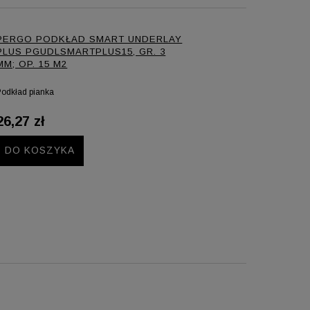
PERGO PODKŁAD SMART UNDERLAY
PLUS PGUDLSMARTPLUS15, GR. 3
MM; OP. 15 M2
Podkład pianka
26,27 zł
DO KOSZYKA