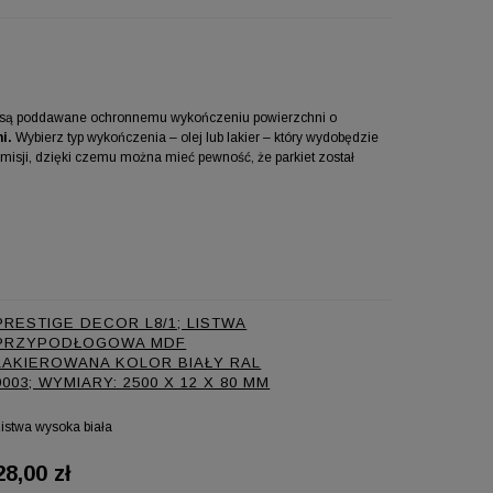
rgo są poddawane ochronnemu wykończeniu powierzchni o
i.
Wybierz typ wykończenia – olej lub lakier – który wydobędzie
isji, dzięki czemu można mieć pewność, że parkiet został
PRESTIGE DECOR L8/1; LISTWA
PRZYPODŁOGOWA MDF
LAKIEROWANA KOLOR BIAŁY RAL
9003; WYMIARY: 2500 X 12 X 80 MM
istwa wysoka biała
28,00 zł