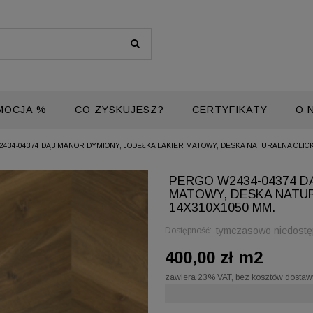
MOCJA %
CO ZYSKUJESZ?
CERTYFIKATY
O 
2434-04374 DĄB MANOR DYMIONY, JODEŁKA LAKIER MATOWY, DESKA NATURALNA CLIC
PERGO W2434-04374 D
MATOWY, DESKA NATUR
14X310X1050 MM.
tymczasowo niedost
Dostępność:
400,00 zł m2
zawiera 23% VAT, bez kosztów dostaw