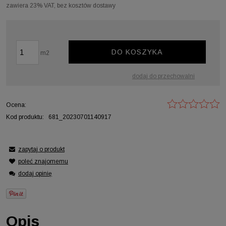
zawiera 23% VAT, bez kosztów dostawy
DO KOSZYKA
m2
dodaj do przechowalni
Ocena:
Kod produktu:
681_20230701140917
zapytaj o produkt
poleć znajomemu
dodaj opinię
Opis