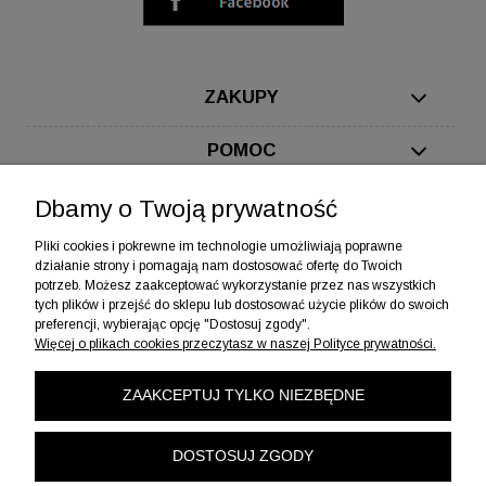
ZAKUPY
POMOC
MOJE KONTO
Dbamy o Twoją prywatność
Pliki cookies i pokrewne im technologie umożliwiają poprawne
INFORMACJE
działanie strony i pomagają nam dostosować ofertę do Twoich
potrzeb. Możesz zaakceptować wykorzystanie przez nas wszystkich
tych plików i przejść do sklepu lub dostosować użycie plików do swoich
preferencji, wybierając opcję "Dostosuj zgody".
Więcej o plikach cookies przeczytasz w naszej Polityce prywatności.
ZAAKCEPTUJ TYLKO NIEZBĘDNE
DOSTOSUJ ZGODY
©
Copyright 2026 ZGE Sp. z o.o.
Wszelkie prawa zastrzeżone